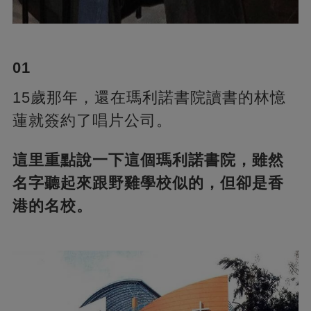
01
15歲那年，還在瑪利諾書院讀書的林憶
蓮就簽約了唱片公司。
這里重點說一下這個瑪利諾書院，雖然
名字聽起來跟野雞學校似的，但卻是香
港的名校。