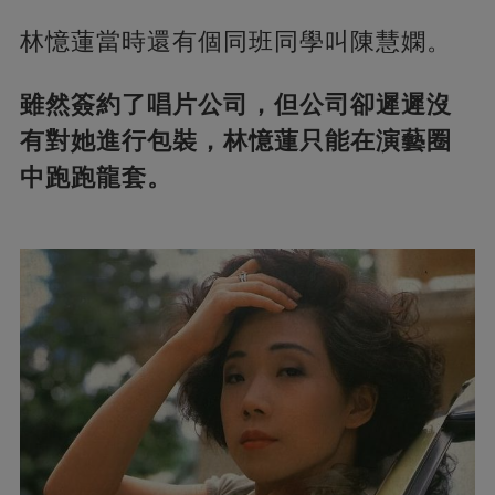
林憶蓮當時還有個同班同學叫陳慧嫻。
雖然簽約了唱片公司，但公司卻遲遲沒
有對她進行包裝，林憶蓮只能在演藝圈
中跑跑龍套。